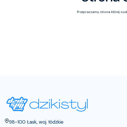
Przepraszamy, strona której szuka
Adres:
98-100 Łask, woj. łódzkie