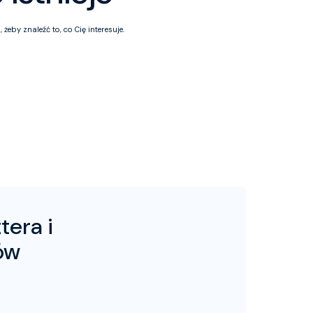
eby znaleźć to, co Cię interesuje.
tera i
ów