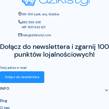
Adres:
98-100 Łask, woj. łódzkie
882 569 438
NIP: 8311 642 621
halo@dzikistyl.com
Dołącz do newslettera i zgarnij 100
punktów lojalnościowych!
Twój adres e-mail
Dołącz do newslettera
Linki w stopce
INFO
Blog
O nas