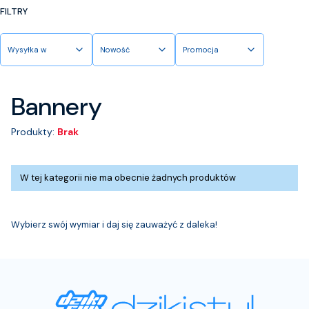
FILTRY
Wysyłka w
Nowość
Promocja
Koniec filtrów
Bannery
Produkty:
Brak
Lista produktów
W tej kategorii nie ma obecnie żadnych produktów
Wybierz swój wymiar i daj się zauważyć z daleka!