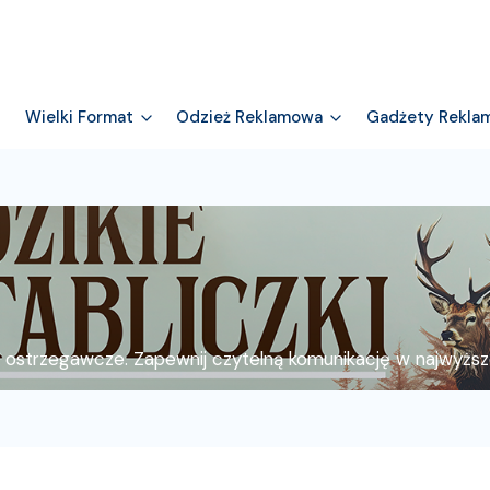
Wielki Format
Odzież Reklamowa
Gadżety Rekla
i ostrzegawcze. Zapewnij czytelną komunikację w najwyższe