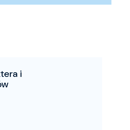
tera i
ów