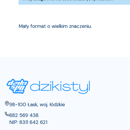
Mały format o wielkim znaczeniu.
Adres:
98-100 Łask, woj. łódzkie
882 569 438
NIP: 8311 642 621