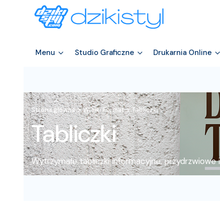
Menu
Studio Graficzne
Drukarnia Online
Strona główna
Wielki Format
Tabliczki
Tabliczki
Wytrzymałe tabliczki informacyjne, przydrzwiowe 