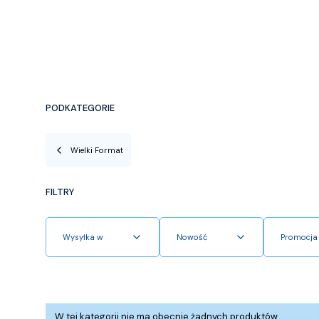
PODKATEGORIE
Wielki Format
FILTRY
Wysyłka w
Nowość
Promocja
Koniec filtrów
Lista produktów
W tej kategorii nie ma obecnie żadnych produktów