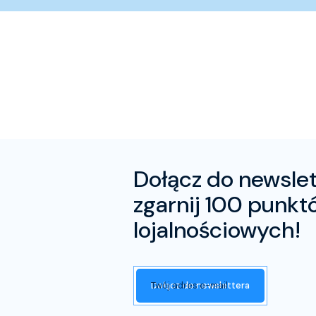
Dołącz do newslet
zgarnij 100 punkt
lojalnościowych!
Twój adres e-mail
Dołącz do newslettera