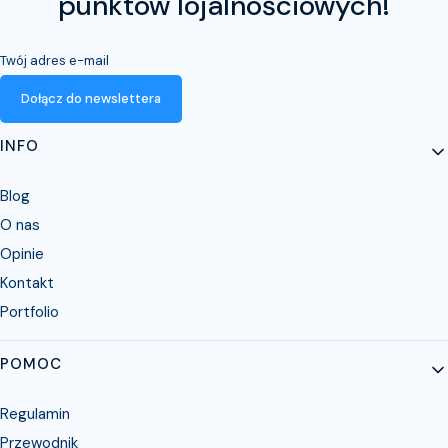
punktów lojalnościowych!
Twój adres e-mail
Dołącz do newslettera
Linki w stopce
INFO
Blog
O nas
Opinie
Kontakt
Portfolio
POMOC
Regulamin
Przewodnik