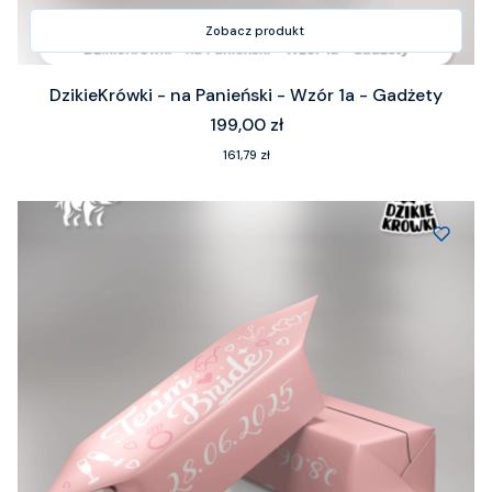
Zobacz produkt
DzikieKrówki - na Panieński - Wzór 1a - Gadżety
Cena
199,00 zł
Cena
161,79 zł