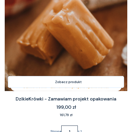
Zobacz produkt
DzikieKrówki - Zamawiam projekt opakowania
Cena
199,00 zł
Cena
161,79 zł
Strona
z 1