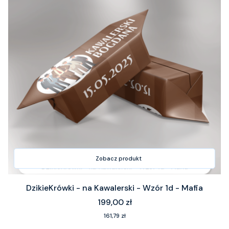
Zobacz produkt
DzikieKrówki - na Kawalerski - Wzór 1d - Mafia
Cena
199,00 zł
Cena
161,79 zł