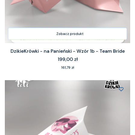
Zobacz produkt
DzikieKrówki - na Panieński - Wzór 1b - Team Bride
Cena
199,00 zł
Cena
161,79 zł