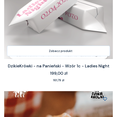
Zobacz produkt
DzikieKrówki - na Panieński - Wzór 1c - Ladies Night
Cena
199,00 zł
Cena
161,79 zł