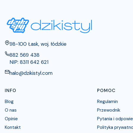
Adres:
98-100 Łask, woj. łódzkie
882 569 438
NIP: 8311 642 621
halo@dzikistyl.com
Linki w stopce
INFO
POMOC
Blog
Regulamin
O nas
Przewodnik
Opinie
Pytania i odpowie
Kontakt
Polityka prywatn