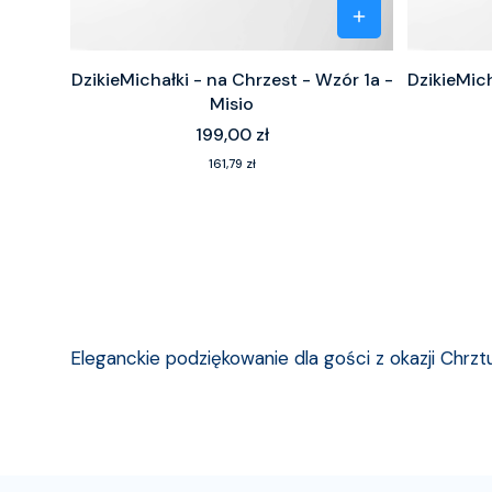
DzikieMichałki - na Chrzest - Wzór 1a -
DzikieMich
Misio
Cena
199,00 zł
Cena
161,79 zł
Eleganckie podziękowanie dla gości z okazji Chrzt