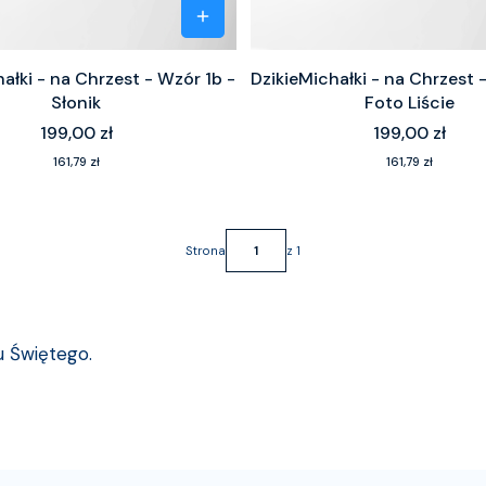
ałki - na Chrzest - Wzór 1b -
DzikieMichałki - na Chrzest 
Słonik
Foto Liście
Cena
Cena
199,00 zł
199,00 zł
Cena
Cena
161,79 zł
161,79 zł
Strona
z 1
u Świętego.