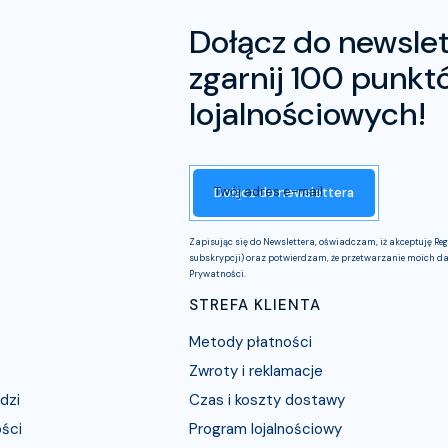
Dołącz do newslet
zgarnij 100 punkt
lojalnościowych!
Twój adres e-mail
Dołącz do newslettera
Zapisując się do Newslettera, oświadczam, iż akceptuję R
subskrypcji) oraz potwierdzam, że przetwarzanie moich da
Prywatności.
STREFA KLIENTA
Metody płatności
Zwroty i reklamacje
dzi
Czas i koszty dostawy
ości
Program lojalnościowy