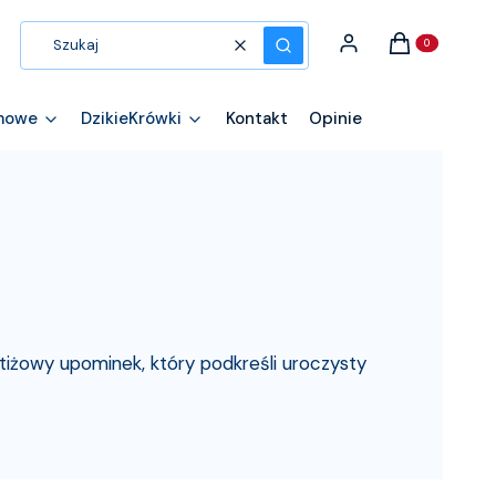
Produkty w kos
Zaloguj się
Koszyk
Wyczyść
Szukaj
mowe
DzikieKrówki
Kontakt
Opinie
tiżowy upominek, który podkreśli uroczysty