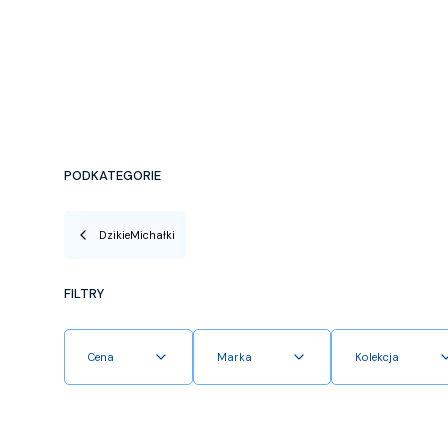
PODKATEGORIE
DzikieMichałki
FILTRY
Cena
Marka
Kolekcja
Koniec filtrów