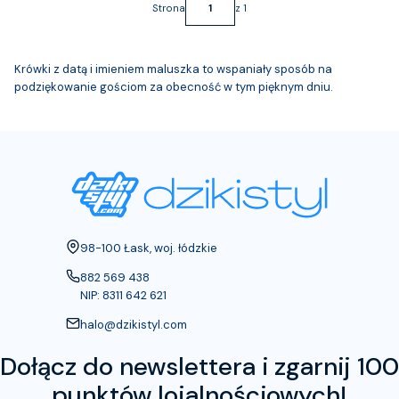
Strona
z 1
Krówki z datą i imieniem maluszka to wspaniały sposób na
podziękowanie gościom za obecność w tym pięknym dniu.
Adres:
98-100 Łask, woj. łódzkie
882 569 438
NIP: 8311 642 621
halo@dzikistyl.com
Dołącz do newslettera i zgarnij 100
punktów lojalnościowych!