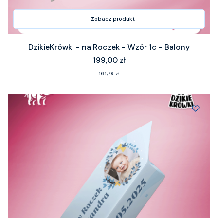
Zobacz produkt
DzikieKrówki - na Roczek - Wzór 1c - Balony
Cena
199,00 zł
Cena
161,79 zł