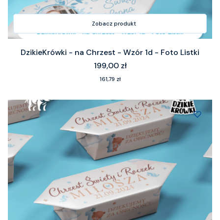
Zobacz produkt
DzikieKrówki - na Chrzest - Wzór 1d - Foto Listki
Cena
199,00 zł
Cena
161,79 zł