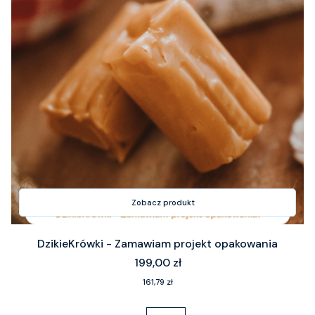
Zobacz produkt
DzikieKrówki - Zamawiam projekt opakowania
Cena
199,00 zł
Cena
161,79 zł