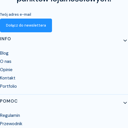
Twój adres e-mail
Dołącz do newslettera
Linki w stopce
INFO
Blog
O nas
Opinie
Kontakt
Portfolio
POMOC
Regulamin
Przewodnik