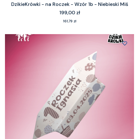
DzikieKrówki - na Roczek - Wzór 1b - Niebieski Miś
Cena
199,00 zł
Cena
161,79 zł