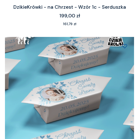
DzikieKrówki - na Chrzest - Wzór 1c - Serduszka
Cena
199,00 zł
Cena
161,79 zł