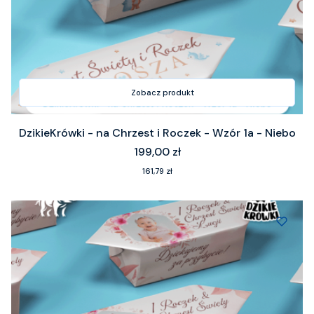
Zobacz produkt
DzikieKrówki - na Chrzest i Roczek - Wzór 1a - Niebo
Cena
199,00 zł
Cena
161,79 zł