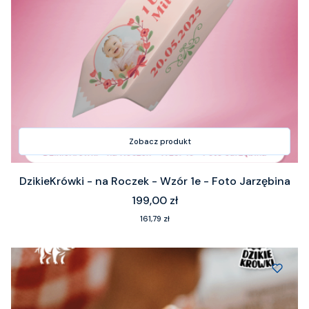
Zobacz produkt
DzikieKrówki - na Roczek - Wzór 1e - Foto Jarzębina
Cena
199,00 zł
Cena
161,79 zł