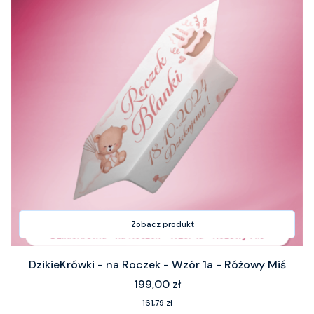
Zobacz produkt
DzikieKrówki - na Roczek - Wzór 1a - Różowy Miś
Cena
199,00 zł
Cena
161,79 zł