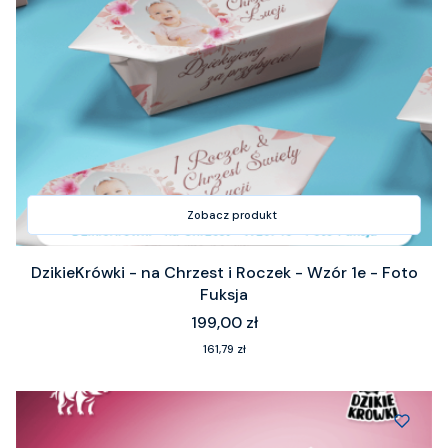
Zobacz produkt
DzikieKrówki - na Chrzest i Roczek - Wzór 1e - Foto
Fuksja
Cena
199,00 zł
Cena
161,79 zł