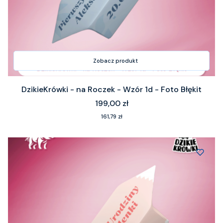
Zobacz produkt
DzikieKrówki - na Roczek - Wzór 1d - Foto Błękit
Cena
199,00 zł
Cena
161,79 zł