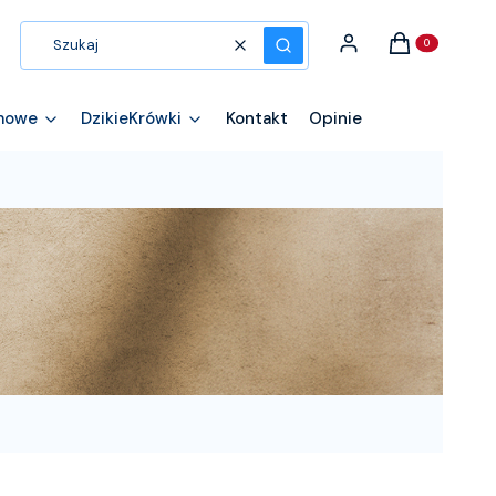
Produkty w kos
Zaloguj się
Koszyk
Wyczyść
Szukaj
mowe
DzikieKrówki
Kontakt
Opinie