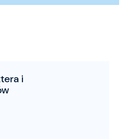
tera i
ów