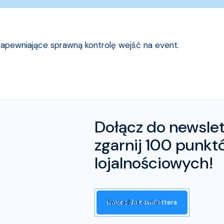
, zapewniające sprawną kontrolę wejść na event.
Dołącz do newslet
zgarnij 100 punkt
lojalnościowych!
Twój adres e-mail
Dołącz do newslettera