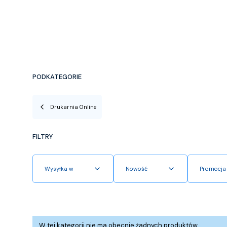
PODKATEGORIE
Drukarnia Online
FILTRY
Wysyłka w
Nowość
Promocja
Koniec filtrów
Lista produktów
W tej kategorii nie ma obecnie żadnych produktów