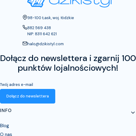
Adres:
98-100 Łask, woj. łódzkie
882 569 438
NIP: 8311 642 621
halo@dzikistyl.com
Dołącz do newslettera i zgarnij 100
punktów lojalnościowych!
Twój adres e-mail
Dołącz do newslettera
Linki w stopce
INFO
Blog
O nas