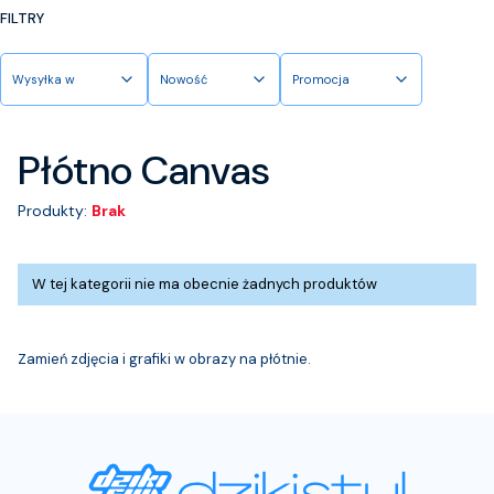
FILTRY
Wysyłka w
Nowość
Promocja
Koniec filtrów
Płótno Canvas
Produkty:
Brak
Lista produktów
W tej kategorii nie ma obecnie żadnych produktów
Zamień zdjęcia i grafiki w obrazy na płótnie.