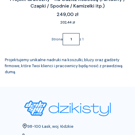
Czapki / Spodnie / Kamizelki itp.)
Cena
249,00 zł
Cena
202,44 zł
Strona
z 1
Projektujemy unikalne nadruki na koszulki, bluzy oraz gadżety
firmowe, które Twoi klienci i pracownicy będą nosić z prawdziwą
dumą.
Adres:
98-100 Łask, woj. łódzkie