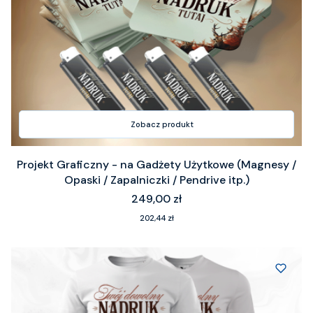
Zobacz produkt
Projekt Graficzny - na Gadżety Użytkowe (Magnesy /
Opaski / Zapalniczki / Pendrive itp.)
Cena
249,00 zł
Cena
202,44 zł