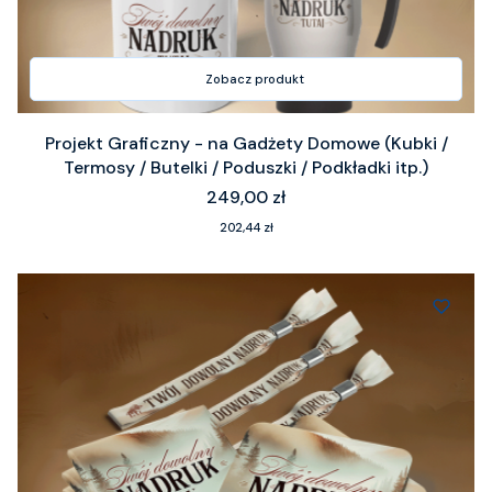
Zobacz produkt
Projekt Graficzny - na Gadżety Domowe (Kubki /
Termosy / Butelki / Poduszki / Podkładki itp.)
Cena
249,00 zł
Cena
202,44 zł