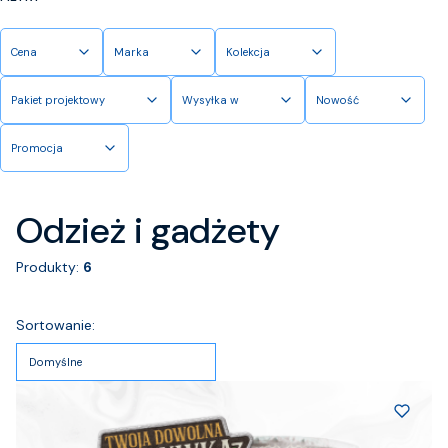
Cena
Marka
Kolekcja
Pakiet projektowy
Wysyłka w
Nowość
Promocja
Koniec filtrów
Odzież i gadżety
Produkty:
6
Lista produktów
Sortowanie:
Domyślne