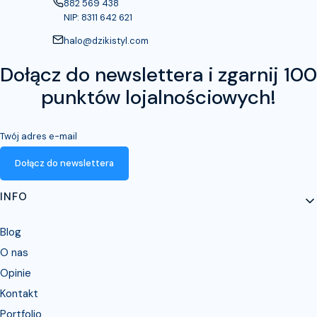
882 569 438
NIP: 8311 642 621
halo@dzikistyl.com
Dołącz do newslettera i zgarnij 100
punktów lojalnościowych!
Twój adres e-mail
Dołącz do newslettera
Linki w stopce
INFO
Blog
O nas
Opinie
Kontakt
Portfolio