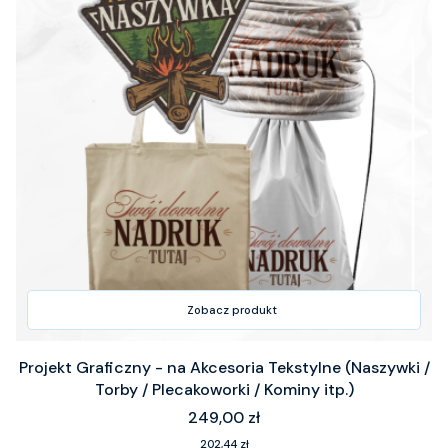
Zobacz produkt
Projekt Graficzny - na Akcesoria Tekstylne (Naszywki /
Torby / Plecakoworki / Kominy itp.)
Cena
249,00 zł
Cena
202,44 zł