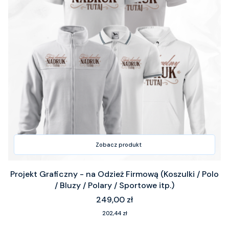
Zobacz produkt
Projekt Graficzny - na Odzież Firmową (Koszulki / Polo
/ Bluzy / Polary / Sportowe itp.)
Cena
249,00 zł
Cena
202,44 zł