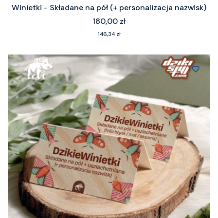
Winietki - Składane na pół (+ personalizacja nazwisk)
Cena
180,00 zł
Cena
146,34 zł