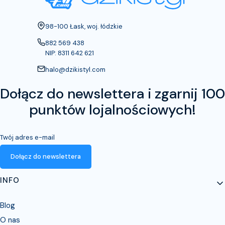
Adres:
98-100 Łask, woj. łódzkie
882 569 438
NIP: 8311 642 621
halo@dzikistyl.com
Dołącz do newslettera i zgarnij 100
punktów lojalnościowych!
Twój adres e-mail
Dołącz do newslettera
Linki w stopce
INFO
Blog
O nas