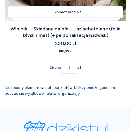
Zobacz produkt
Winietki - Składane na pół + Uszlachetniane (folia
błysk / mat) (+ personalizacja nazwisk)
Cena
230,00 zł
Cena
186,99 zł
Strona
z 1
Niezbędny element wesel i bankietów, który pomoże gościom
poczuć się wyjątkowo i ułatwi organizację.